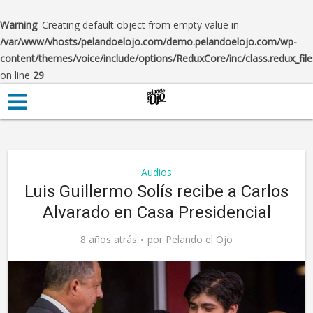
Warning
: Creating default object from empty value in
/var/www/vhosts/pelandoelojo.com/demo.pelandoelojo.com/wp-
content/themes/voice/include/options/ReduxCore/inc/class.redux_fil
on line
29
Audios
Luis Guillermo Solís recibe a Carlos
Alvarado en Casa Presidencial
8 años atrás
por
Pelando el Ojo