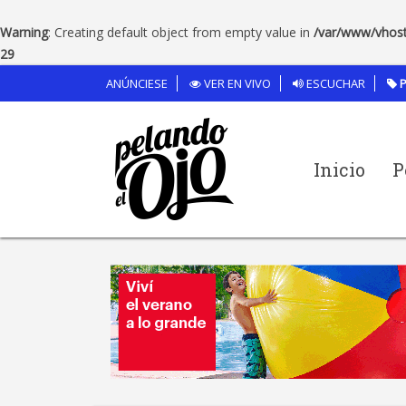
Warning
: Creating default object from empty value in
/var/www/vhost
29
ANÚNCIESE
VER EN VIVO
ESCUCHAR
P
Inicio
P