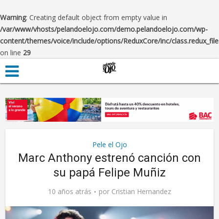
Warning
: Creating default object from empty value in
/var/www/vhosts/pelandoelojo.com/demo.pelandoelojo.com/wp-
content/themes/voice/include/options/ReduxCore/inc/class.redux_fil
on line
29
Pele el Ojo
Marc Anthony estrenó canción con
su papá Felipe Muñiz
10 años atrás
por
Cristian Hernandez