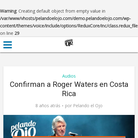
Warning
: Creating default object from empty value in
/var/www/vhosts/pelandoelojo.com/demo.pelandoelojo.com/wp-
content/themes/voice/include/options/ReduxCore/inc/class.redux_fil
on line
29
Audios
Confirman a Roger Waters en Costa
Rica
8 años atrás
por
Pelando el Ojo