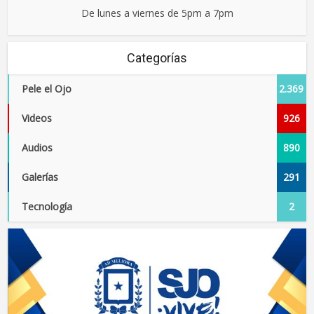
De lunes a viernes de 5pm a 7pm
Categorías
Pele el Ojo
2.369
Videos
926
Audios
890
Galerías
291
Tecnología
2