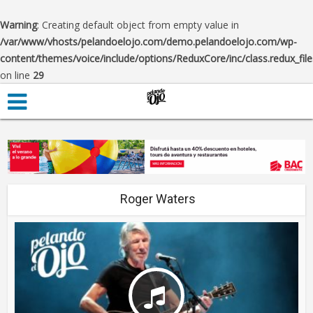
Warning
: Creating default object from empty value in
/var/www/vhosts/pelandoelojo.com/demo.pelandoelojo.com/wp-
content/themes/voice/include/options/ReduxCore/inc/class.redux_fil
on line
29
Roger Waters