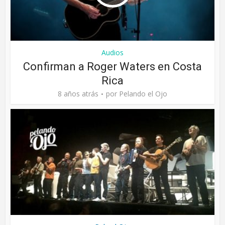
Audios
Confirman a Roger Waters en Costa
Rica
8 años atrás
por
Pelando el Ojo